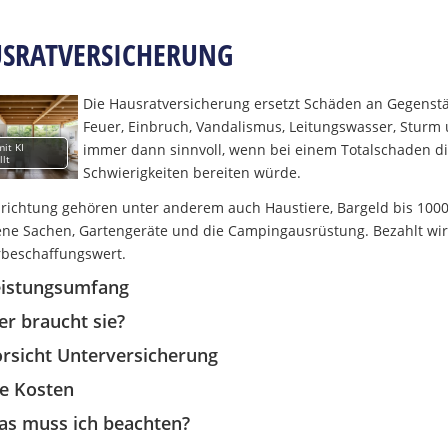
SRATVERSICHERUNG
Die Hausratversicherung ersetzt Schäden an Gegens
Feuer, Einbruch, Vandalismus, Leitungswasser, Sturm 
mit KI
immer dann sinnvoll, wenn bei einem Totalschaden di
llt
Schwierigkeiten bereiten würde.
nrichtung gehören unter anderem auch Haustiere, Bargeld bis 1000 
ene Sachen, Gartengeräte und die Campingausrüstung. Bezahlt wir
beschaffungswert.
eistungsumfang
r braucht sie?
rsicht Unterversicherung
e Kosten
s muss ich beachten?