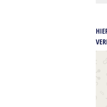
fefe
HIE
VER