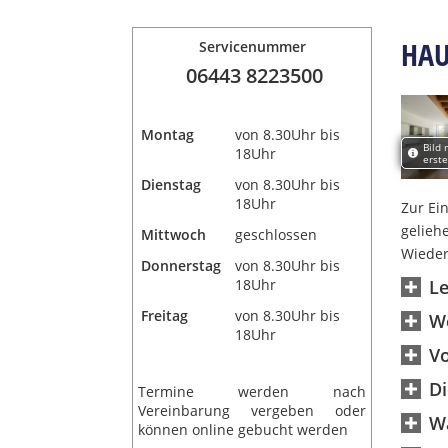
HAU
Servicenummer
06443 8223500
Montag
von 8.30Uhr bis
Bild 
18Uhr
erste
Dienstag
von 8.30Uhr bis
18Uhr
Zur Ei
gelieh
Mittwoch
geschlossen
Wieder
Donnerstag
von 8.30Uhr bis
18Uhr
L
Freitag
von 8.30Uhr bis
We
18Uhr
Vo
Di
Termine werden nach
Vereinbarung vergeben oder
Wa
können online gebucht werden