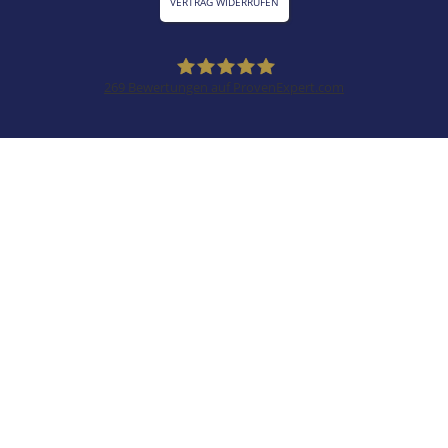
VERTRAG WIDERRUFEN
269
Bewertungen auf ProvenExpert.com
SZ Versicherungsmakler