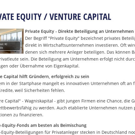
VATE EQUITY / VENTURE CAPITAL
Private Equity - Direkte Beteiligung an Unternehmen
Der Begriff "Private Equity" bezeichnet privates Beteil
mit KI
direkt in Wirtschaftsunternehmen investieren. Oft wir
llt
denen sich mehrere Anleger beteiligen. Das können B
rivatleute sein. Die Beteiligung am Unternehmen erfolgt nicht dur
ngen oder Übernahme von Eigenkapital.
e Capital hilft Gründern, erfolgreich zu sein
lem in der Startphase mangelt es innovativen Unternehmen oft an f
redite, weil Sicherheiten fehlen.
re Capital" - Wagniskapital - gibt jungen Firmen eine Chance, die
ttbewerbsfähig zu werden. Auch etablierte Unternehmen nutzen pr
tionen zu finanzieren.
e-Equity-Fonds am besten als Beimischung
e-Equity-Beteiligungen für Privatanleger stecken in Deutschland n