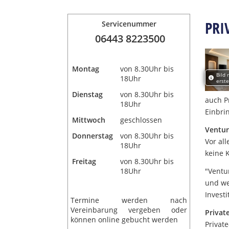
PRI
Servicenummer
06443 8223500
Montag
von 8.30Uhr bis
Bild 
18Uhr
erste
Dienstag
von 8.30Uhr bis
auch P
18Uhr
Einbri
Mittwoch
geschlossen
Ventur
Donnerstag
von 8.30Uhr bis
Vor al
18Uhr
keine K
Freitag
von 8.30Uhr bis
18Uhr
"Ventu
und we
Investi
Termine werden nach
Vereinbarung vergeben oder
Privat
können online gebucht werden
Privat