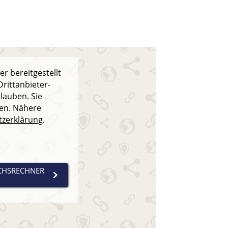
r bereitgestellt
rittanbieter-
rlauben. Sie
fen. Nähere
tzerklärung
.
ICHSRECHNER